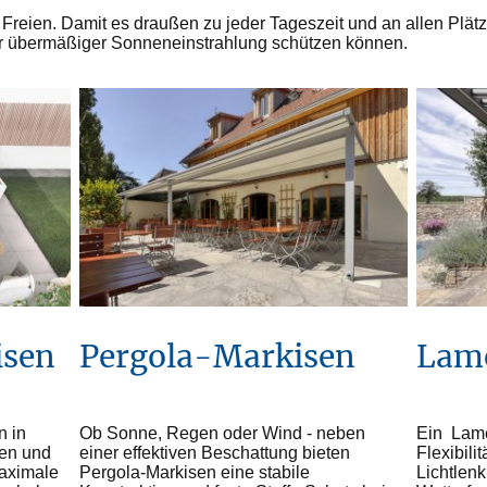
 Freien. Damit es draußen zu jeder Tageszeit und an allen Plät
or übermäßiger Sonneneinstrahlung schützen können.
Pergola-Markisen
Lame
isen
Ob Sonne, Regen oder Wind - neben
Ein Lame
n in
einer effektiven Beschattung bieten
Flexibili
ten und
Pergola-Markisen eine stabile
Lichtlen
maximale