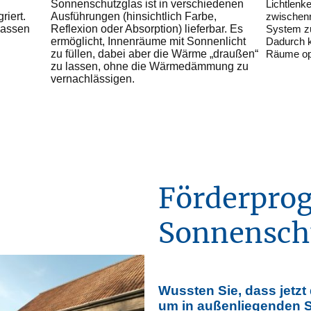
Lichtlenk
Sonnenschutzglas ist in verschiedenen
iert.
zwischenra
Ausführungen (hinsichtlich Farbe,
lassen
System zu
Reflexion oder Absorption) lieferbar. Es
Dadurch k
ermöglicht, Innenräume mit Sonnenlicht
Räume opt
zu füllen, dabei aber die Wärme „draußen“
zu lassen, ohne die Wärmedämmung zu
vernachlässigen.
Förderpro
Sonnensch
Wussten Sie, dass jetzt 
um in außenliegenden 